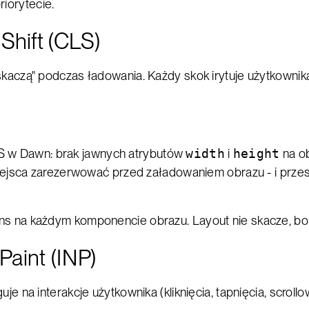
iorytecie.
Shift (CLS)
 "skaczą" podczas ładowania. Każdy skok irytuje użytkown
 w Dawn: brak jawnych atrybutów
width
i
height
na ob
e miejsca zarezerwować przed załadowaniem obrazu - i prze
ons na każdym komponencie obrazu. Layout nie skacze, bo 
Paint (INP)
je na interakcje użytkownika (kliknięcia, tapnięcia, scrollo