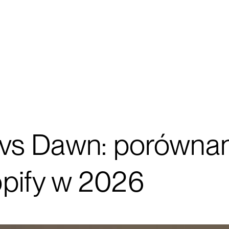
s Dawn: porównan
opify w 2026