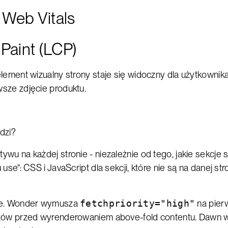
 Web Vitals
Paint (LCP)
element wizualny strony staje się widoczny dla użytkowni
sze zdjęcie produktu.
dzi?
wu na każdej stronie - niezależnie od tego, jakie sekcje
se": CSS i JavaScript dla sekcji, które nie są na danej stro
age. Wonder wymusza
fetchpriority="high"
na pierw
zów przed wyrenderowaniem above-fold contentu. Dawn w c